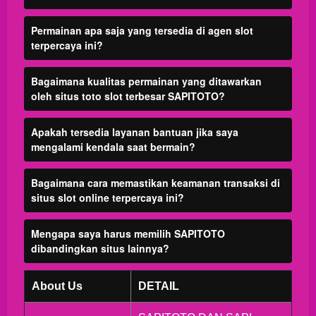
and a
buyer
Permainan apa saja yang tersedia di agen slot
fee.
terpercaya ini?
View
Bagaimana kualitas permainan yang ditawarkan
license
oleh situs toto slot terbesar SAPITOTO?
details
Apakah tersedia layanan bantuan jika saya
mengalami kendala saat bermain?
Bagaimana cara memastikan keamanan transaksi di
situs slot online terpercaya ini?
Mengapa saya harus memilih SAPITOTO
dibandingkan situs lainnya?
About Us
DETAIL