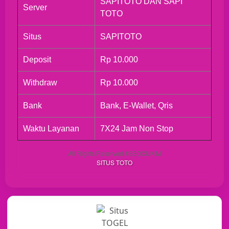
SAPITOTO DAN SAPI
Server
TOTO
Situs
SAPITOTO
Deposit
Rp 10.000
Withdraw
Rp 10.000
Bank
Bank, E-Wallet, Qris
Waktu Layanan
7X24 Jam Non Stop
All Rights Reserved #SEOCUKIM
SITUS TOTO