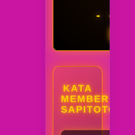
- - - 
SPIN
KATA
MEMBER
SAPITOTO