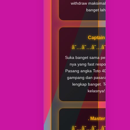
withdraw maksimal. Mantap
banget lah!
Captain
â˜…â˜…â˜…â˜…â˜…
Suka banget sama pelayanan CS-
nya yang fast respon 24 jam.
Pasang angka Toto 4D di sini juga
gampang dan pasaran togelnya
lengkap banget. Terbaik di
kelasnya!
. Master
â˜…â˜…â˜…â˜…â˜…