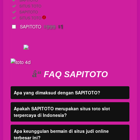
License
Included:
SITUS TOTO
SELECTED
Included:
SAPITOTO
33
$
Included:
SITUS TOTO
Use, by
999
1
SAPITOTO
$
$
you or
one
client, in
a single
end
product
which
â“
FAQ SAPITOTO
end
users
are not
Apa yang dimaksud dengan SAPITOTO?
charged
for. The
Apakah SAPITOTO merupakan situs toto slot
total
terpercaya di Indonesia?
price
includes
the item
Apa keunggulan bermain di situs judi online
price
terbesar ini?