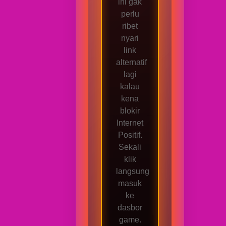
ini gak
perlu
ribet
nyari
link
alternatif
lagi
kalau
kena
blokir
Internet
Positif.
Sekali
klik
langsung
masuk
ke
dasbor
game.