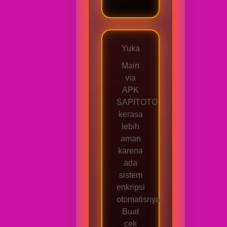
Yuka
Main
via
APK
SAPITOTO
kerasa
lebih
aman
karena
ada
sistem
enkripsi
otomatisnya.
Buat
cek