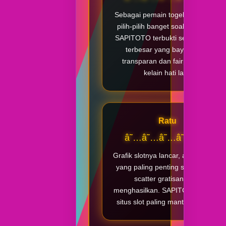
Sebagai pemain togel lama, saya
pilih-pilih banget soal situs. Tapi
SAPITOTO terbukti sebagai situs
terbesar yang bayarannya
transparan dan fairplay. Gak
kelain hati lagi.
Ratu
â˜…â˜…â˜…â˜…â˜…
Grafik slotnya lancar, anti-lag, dan
yang paling penting sering kasih
scatter gratisan yang
menghasilkan. SAPITOTO emang
situs slot paling mantap saat ini!