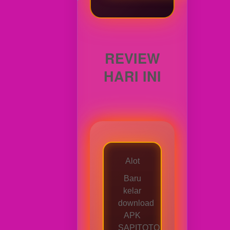
REVIEW
HARI INI
Alot
Baru
kelar
download
APK
SAPITOTO