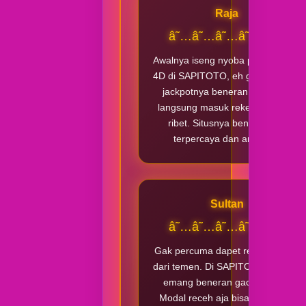
Raja
â˜…â˜…â˜…â˜…â˜…
Awalnya iseng nyoba pasang Toto
4D di SAPITOTO, eh gak nyangka
jackpotnya beneran gede dan
langsung masuk rekening tanpa
ribet. Situsnya bener-bener
terpercaya dan amanah!
Sultan
â˜…â˜…â˜…â˜…â˜…
Gak percuma dapet rekomendasi
dari temen. Di SAPITOTO, slotnya
emang beneran gacor parah.
Modal receh aja bisa ngerasain