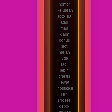
nomor
keluaran
Toto 4D
atau
mau
klaim
bonus
slot
harian
juga
jadi
lebih
praktis
lewat
notifikasi
HP.
Proses
depo-