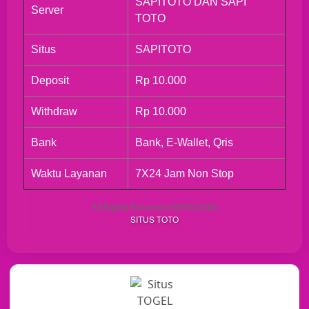
SAPITOTO DAN SAPI
Server
TOTO
Situs
SAPITOTO
Deposit
Rp 10.000
Withdraw
Rp 10.000
Bank
Bank, E-Wallet, Qris
Waktu Layanan
7X24 Jam Non Stop
All Rights Reserved #SEOCUKIM
SITUS TOTO