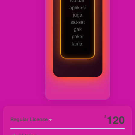
wd dari
aplikasi
juga
sat-set
gak
pakai
lama.
Show More
120
$
Regular License
Regular
Included:
SAPITOTO