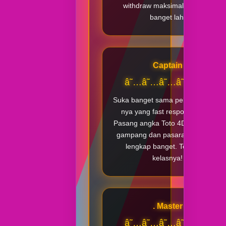
withdraw maksimal. Mantap
banget lah!
Captain
â˜…â˜…â˜…â˜…â˜…
Suka banget sama pelayanan CS-
nya yang fast respon 24 jam.
Pasang angka Toto 4D di sini juga
gampang dan pasaran togelnya
lengkap banget. Terbaik di
kelasnya!
. Master
â˜…â˜…â˜…â˜…â˜…