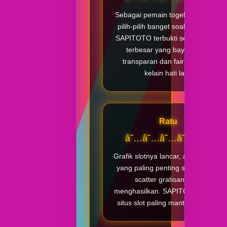
Sebagai pemain togel lama, saya
pilih-pilih banget soal situs. Tapi
SAPITOTO terbukti sebagai situs
terbesar yang bayarannya
transparan dan fairplay. Gak
kelain hati lagi.
Ratu
â˜…â˜…â˜…â˜…â˜…
Grafik slotnya lancar, anti-lag, dan
yang paling penting sering kasih
scatter gratisan yang
menghasilkan. SAPITOTO emang
situs slot paling mantap saat ini!