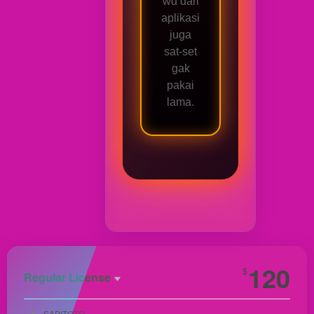
wd dari
aplikasi
juga
sat-set
gak
pakai
lama.
Show More
120
$
Regular License
Regular
Included:
SAPITOTO