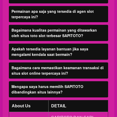
and a
buyer
Permainan apa saja yang tersedia di agen slot
fee.
terpercaya ini?
View
Bagaimana kualitas permainan yang ditawarkan
license
oleh situs toto slot terbesar SAPITOTO?
details
Apakah tersedia layanan bantuan jika saya
mengalami kendala saat bermain?
Bagaimana cara memastikan keamanan transaksi di
situs slot online terpercaya ini?
Mengapa saya harus memilih SAPITOTO
dibandingkan situs lainnya?
About Us
DETAIL