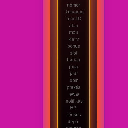
nomor
keluaran
Toto 4D
atau
mau
klaim
bonus
slot
harian
juga
jadi
lebih
praktis
lewat
notifikasi
HP.
Proses
depo-