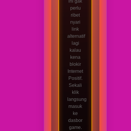
ini gak
perlu
ribet
nyari
link
alternatif
lagi
kalau
kena
blokir
Internet
Positif.
Sekali
klik
langsung
masuk
ke
dasbor
game.