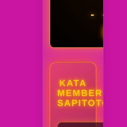
- - - 
SPIN
KATA
MEMBER
SAPITOTO